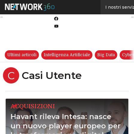
Linkedin
I nostri servi
Twitter
Facebook
Youtube-
play
Ultimi articoli
Intelligenza Artificiale
Big Data
Cyber
Casi Utente
C
ACQUISIZIONI
Havant rileva Intesa: nasce
un nuovo player europeo per