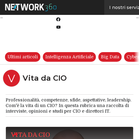
Linkedin
I nostri servi
Twitter
Facebook
Youtube-
play
Ultimi articoli
Intelligenza Artificiale
Big Data
Cyber
V
Vita da CIO
Professionalità, competenze, sfide, aspettative, leadership.
Com'è la vita di un CIO? In questa rubrica una raccolta di
interviste, opinioni e studi per CIO e direttori IT.
VITA DA CIO