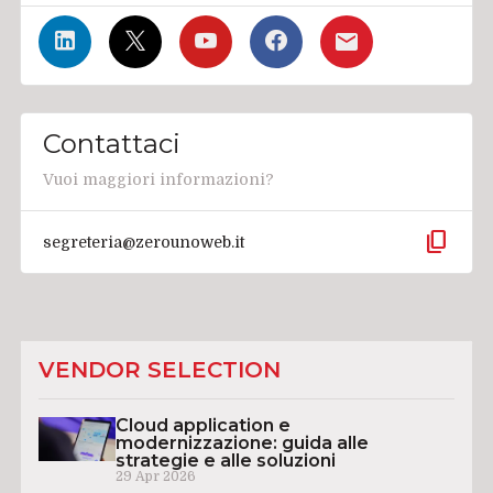
Contattaci
Vuoi maggiori informazioni?
content_copy
segreteria@zerounoweb.it
VENDOR SELECTION
Cloud application e
modernizzazione: guida alle
strategie e alle soluzioni
29 Apr 2026