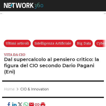
Dal supercalcolo al pensiero c
Ultimi articoli
Intelligenza Artificiale
Big Data
Cyber
VITA DA CIO
Dal supercalcolo al pensiero critico: la
figura del CIO secondo Dario Pagani
(Eni)
Home
CIO & Innovation