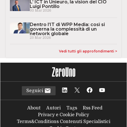
L’ ICT in Unieuro, la vision del CIO
Luigi Pontillo
30 Mar 2026
Dentro l’IT di WPP Media: così si
governa la complessità di un
network globale
23 Mar 2026
Vedi tutti gli approfondimenti >
Seguici
About
Autori
Tags
Rss Feed
Privacy e Cookie Policy
Terms&Conditions Contenuti Specialistici