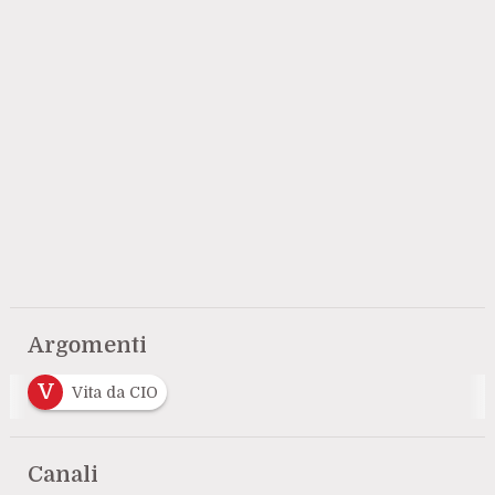
Argomenti
V
Vita da CIO
Canali