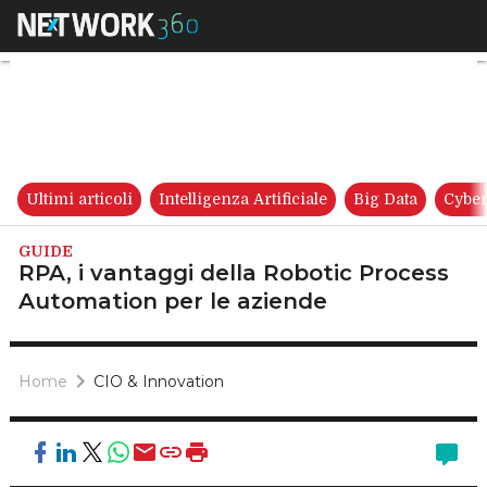
RPA, i vantaggi della Robotic
Ultimi articoli
Intelligenza Artificiale
Big Data
Cyber
GUIDE
RPA, i vantaggi della Robotic Process
Automation per le aziende
Home
CIO & Innovation