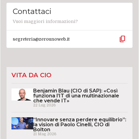
Contattaci
Vuoi maggiori informazioni?
content_copy
segreteria@zerounoweb.it
VITA DA CIO
Benjamin Blau (CIO di SAP): «Così
funziona l’IT di una multinazionale
che vende IT»
22 Lug 2026
“Innovare senza perdere equilibrio”:
la vision di Paolo Cinelli, CIO di
Bolton
21 Mag 2026