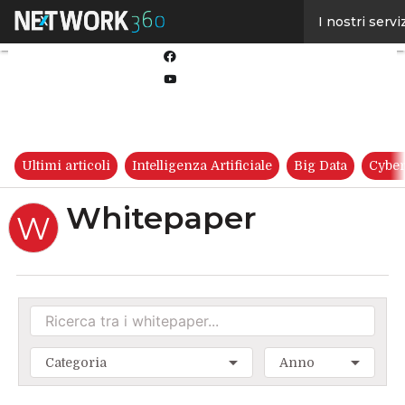
Linkedin
I nostri servi
Twitter
Facebook
Youtube-
play
Ultimi articoli
Intelligenza Artificiale
Big Data
Cyber
Whitepaper
W
Categoria
Anno