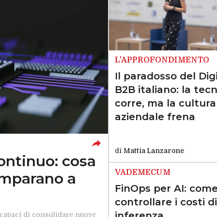
L'APPROFONDIMENTO
Il paradosso del Dig
B2B italiano: la tec
corre, ma la cultura
aziendale frena
di
Mattia Lanzarone
ntinuo: cosa
VADEMECUM
imparano a
FinOps per AI: com
controllare i costi d
inferenza
incapaci di consolidare nuove