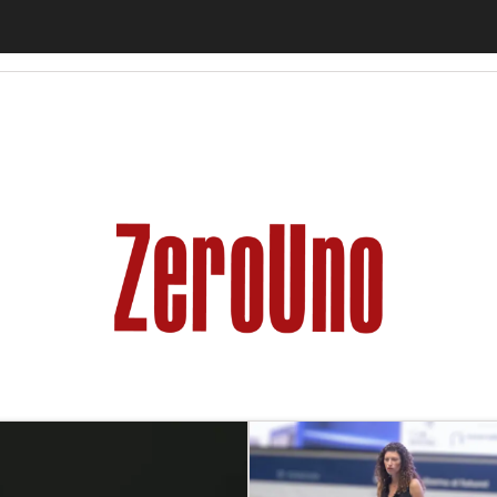
ligenza Artificiale
Big Data
Cybersecurity
Data Center
Internet4Thi