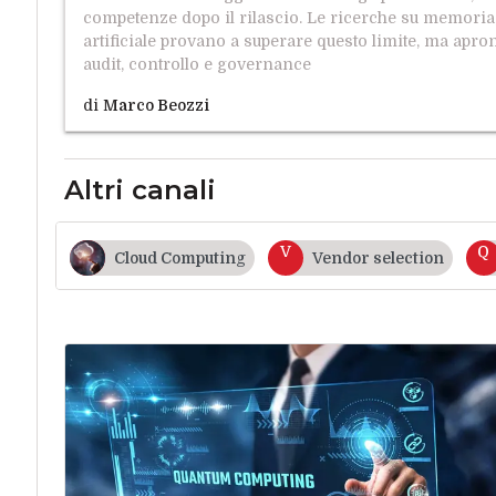
competenze dopo il rilascio. Le ricerche su memori
artificiale provano a superare questo limite, ma apro
audit, controllo e governance
di
Marco Beozzi
Altri canali
V
Q
Cloud Computing
Vendor selection