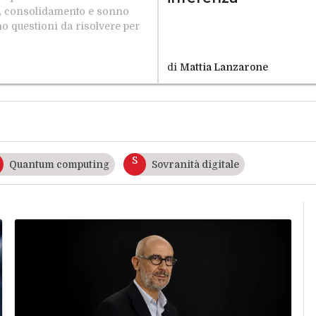
a, consolidamento e sonno
no questioni da risolvere per
di
Mattia Lanzarone
S
Quantum computing
Sovranità digitale