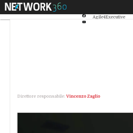
Linkedin
Menu
Ultimi articoli
Intel
Twitter
Facebook
Agile4Executive
Youtube-
play
Direttore responsabile:
Vincenzo Zaglio