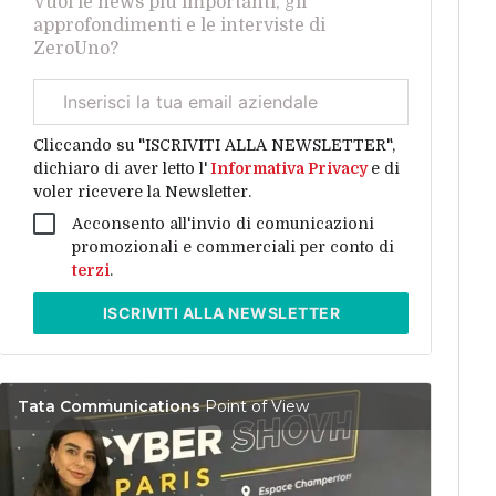
Vuoi le news più importanti, gli
approfondimenti e le interviste di
ZeroUno?
Email
aziendale
Cliccando su "ISCRIVITI ALLA NEWSLETTER",
dichiaro di aver letto l'
Informativa Privacy
e di
voler ricevere la Newsletter.
Acconsento all'invio di comunicazioni
promozionali e commerciali per conto di
terzi
.
ISCRIVITI
ALLA NEWSLETTER
Tata Communications
Point of View