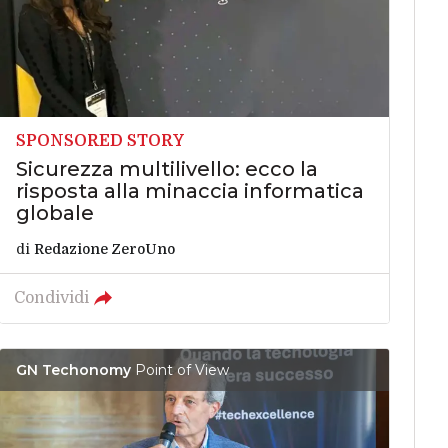
SPONSORED STORY
Sicurezza multilivello: ecco la
risposta alla minaccia informatica
globale
di
Redazione ZeroUno
Condividi
GN Techonomy
Point of View