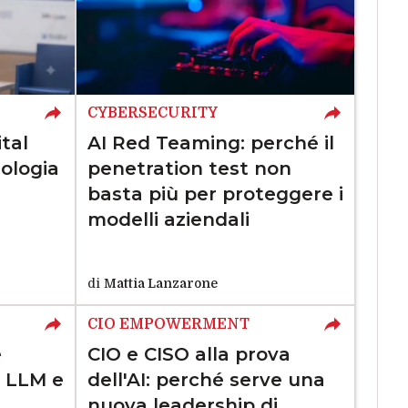
CYBERSECURITY
ital
AI Red Teaming: perché il
nologia
penetration test non
basta più per proteggere i
modelli aziendali
di
Mattia Lanzarone
CIO EMPOWERMENT
e
CIO e CISO alla prova
i LLM e
dell'AI: perché serve una
nuova leadership di