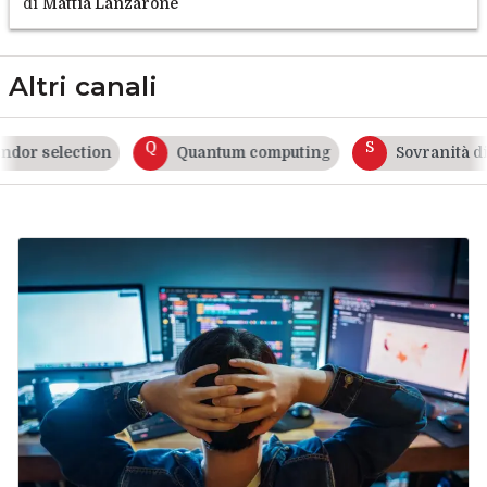
di
Mattia Lanzarone
Altri canali
Q
S
 selection
Quantum computing
Sovranità digita