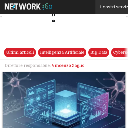
Linkedin
I nostri serviz
Twitter
Facebook
Youtube-
play
Ultimi articoli
Intelligenza Artificiale
Big Data
Cybers
Direttore responsabile:
Vincenzo Zaglio