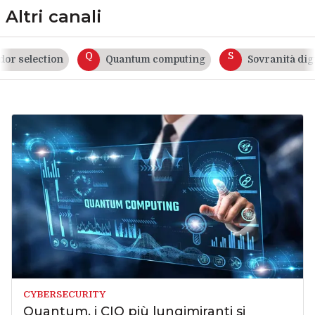
Altri canali
Q
S
 selection
Quantum computing
Sovranità digita
CYBERSECURITY
Quantum, i CIO più lungimiranti si