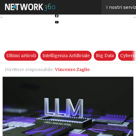
Linkedin
I nostri serviz
Twitter
Facebook
Youtube-
play
Ultimi articoli
Intelligenza Artificiale
Big Data
Cybers
Direttore responsabile:
Vincenzo Zaglio