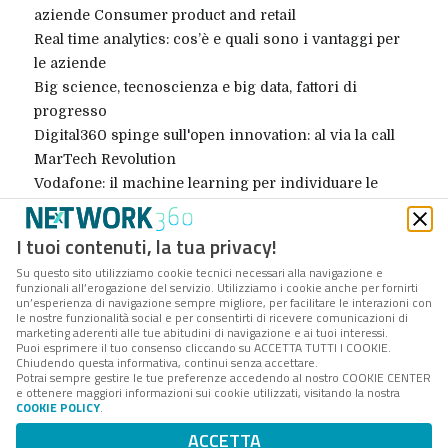
aziende Consumer product and retail
Real time analytics: cos’è e quali sono i vantaggi per
le aziende
Big science, tecnoscienza e big data, fattori di
progresso
Digital360 spinge sull'open innovation: al via la call
MarTech Revolution
Vodafone: il machine learning per individuare le
anomalie nelle reti mobili
AI: la tecnologia Microsoft a servizio di OTB, gruppo
I tuoi contenuti, la tua privacy!
fashion sempre più data-driven
Su questo sito utilizziamo cookie tecnici necessari alla navigazione e
Analytics aziendale, quali ostacoli alla sua evoluzione
funzionali all’erogazione del servizio. Utilizziamo i cookie anche per fornirti
un’esperienza di navigazione sempre migliore, per facilitare le interazioni con
RDBMS: cos’è un database relazionale e quali sono i
le nostre funzionalità social e per consentirti di ricevere comunicazioni di
vantaggi
marketing aderenti alle tue abitudini di navigazione e ai tuoi interessi.
Puoi esprimere il tuo consenso cliccando su ACCETTA TUTTI I COOKIE.
Databricks: cos'è e quale ruolo svolge nell’Analytics
Chiudendo questa informativa, continui senza accettare.
4.0
Potrai sempre gestire le tue preferenze accedendo al nostro COOKIE CENTER
e ottenere maggiori informazioni sui cookie utilizzati, visitando la nostra
COOKIE POLICY
.
...
« Precendente
1
3
4
5
6
7
ACCETTA