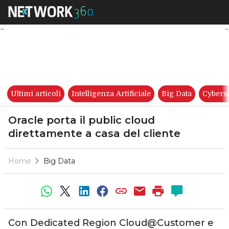
Oracle porta il public cloud d
Ultimi articoli
Intelligenza Artificiale
Big Data
Cybers
Oracle porta il public cloud
direttamente a casa del cliente
Home
Big Data
Con Dedicated Region Cloud@Customer e