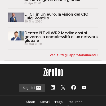
01 Apr 2026
L’ ICT in Unieuro, la vision del CIO
Luigi Pontillo
30 Mar 2026
Dentro l’IT di WPP Media: così si
governa la complessità di un network
globale
23 Mar 2026
Vedi tutti gli approfondimenti >
Seguici
About
Autori
Tags
Rss Feed