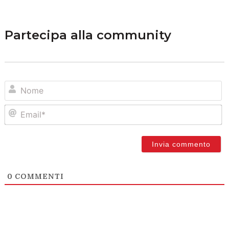
Partecipa alla community
N
Em
0
COMMENTI