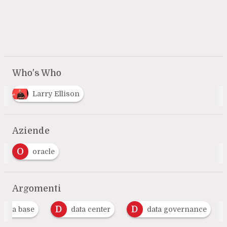
Who's Who
Larry Ellison
Aziende
O
oracle
Argomenti
D
D
data base
data center
data governance