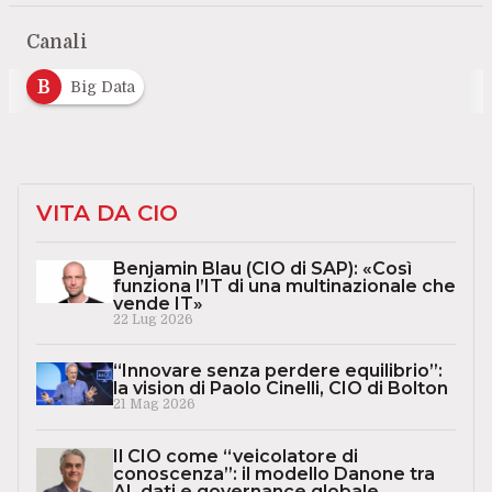
Canali
B
Big Data
VITA DA CIO
Benjamin Blau (CIO di SAP): «Così
funziona l’IT di una multinazionale che
vende IT»
22 Lug 2026
“Innovare senza perdere equilibrio”:
la vision di Paolo Cinelli, CIO di Bolton
21 Mag 2026
Il CIO come “veicolatore di
conoscenza”: il modello Danone tra
AI, dati e governance globale