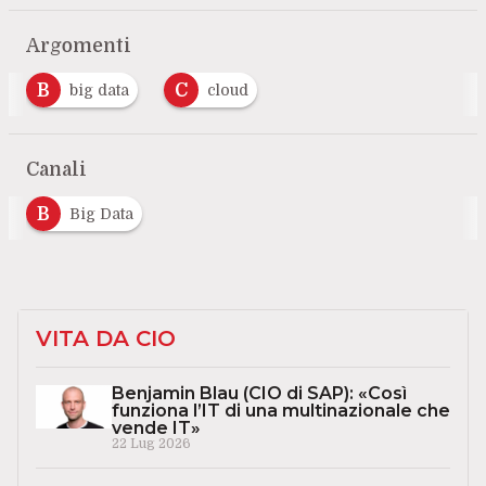
Argomenti
B
C
big data
cloud
Canali
B
Big Data
VITA DA CIO
Benjamin Blau (CIO di SAP): «Così
funziona l’IT di una multinazionale che
vende IT»
22 Lug 2026