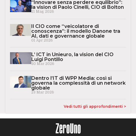
“Innovare senza perdere equilibrio”:
la vision di Paolo Cinelli, CIO di Bolton
21 Mag 2026
Il CIO come “veicolatore di
conoscenza”: il modello Danone tra
AI, dati e governance globale
01 Apr 2026
L’ ICT in Unieuro, la vision del CIO
Luigi Pontillo
30 Mar 2026
Dentro l’IT di WPP Media: così si
governa la complessità di un network
globale
23 Mar 2026
Vedi tutti gli approfondimenti >