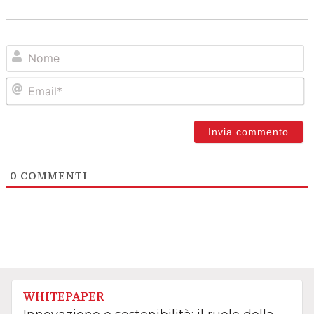
N
Em
0
COMMENTI
WHITEPAPER