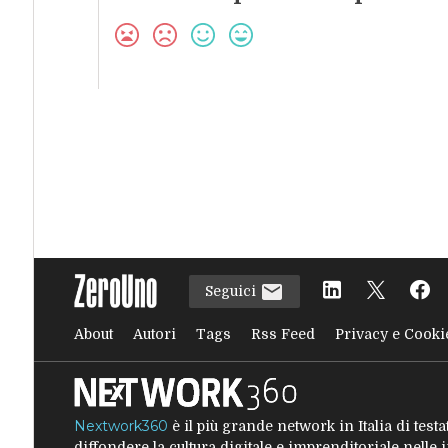
Seguici
About
Autori
Tags
Rss Feed
Privacy e Cooki
Nextwork360
è il più grande network in Italia di tes
diffondere la cultura digitale e imprenditoriale nelle