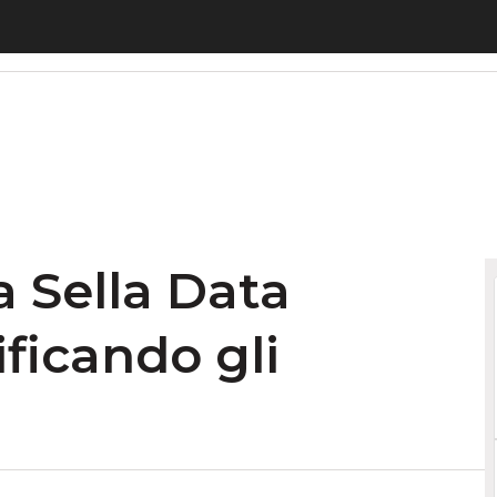
Sella Data Challenge semplificando gli acquisti on
a Sella Data
ficando gli