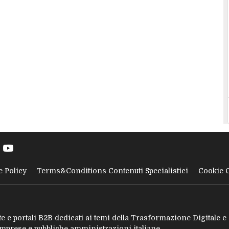
e Policy
Terms&Conditions Contenuti Specialistici
Cookie 
tate e portali B2B dedicati ai temi della Trasformazione Digitale 
 imprese e pubbliche amministrazioni italiane.