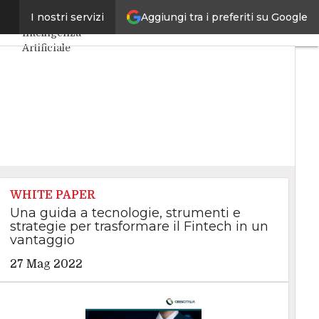
Aggiungi tra i preferiti su Google
line
I nostri servizi
Ultimi articoli
Intelligenza
Artificiale
Big Data
Cybersecurity
Data Center
Internet4Things
VitaDaCIO
Agile4Executive
WHITE PAPER
Una guida a tecnologie, strumenti e
strategie per trasformare il Fintech in un
vantaggio
27 Mag 2022