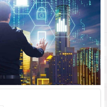
B
banking