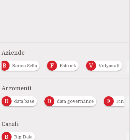
Aziende
B
F
V
Banca Sella
Fabrick
Vidyasoft
Argomenti
D
D
F
data base
data governance
Finance
Canali
B
Big Data