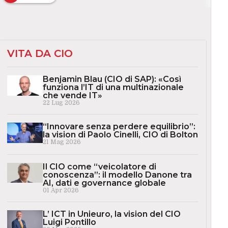
VITA DA CIO
Benjamin Blau (CIO di SAP): «Così
funziona l’IT di una multinazionale
che vende IT»
22 Lug 2026
“Innovare senza perdere equilibrio”:
la vision di Paolo Cinelli, CIO di Bolton
21 Mag 2026
Il CIO come “veicolatore di
conoscenza”: il modello Danone tra
AI, dati e governance globale
01 Apr 2026
L’ ICT in Unieuro, la vision del CIO
Luigi Pontillo