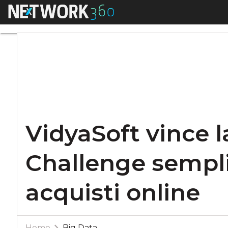
Menu
VidyaSoft vince la 
VidyaSoft vince l
Challenge sempli
acquisti online
Home
Big Data