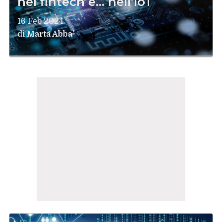
nel fintech e… nell’IoT
16 Feb 2024
di
Marta Abba'