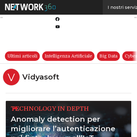
Linkedin
I nostri servi
Twitter
Facebook
Youtube-
play
Ultimi articoli
Intelligenza Artificiale
Big Data
Cyber
V
Vidyasoft
TECHNOLOGY IN DEPTH
Anomaly detection per
migliorare l’autenticazione