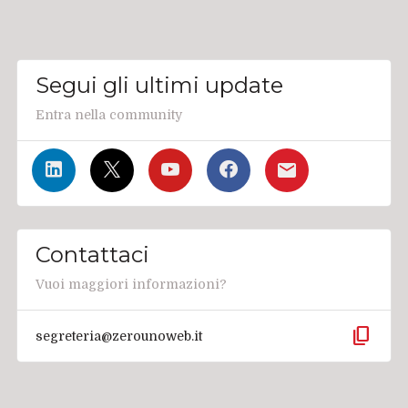
Segui gli ultimi update
Entra nella community
Contattaci
Vuoi maggiori informazioni?
content_copy
segreteria@zerounoweb.it