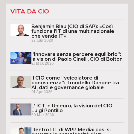
VITA DA CIO
Benjamin Blau (CIO di SAP): «Così
funziona l’IT di una multinazionale
che vende IT»
22 Lug 2026
“Innovare senza perdere equilibrio”:
la vision di Paolo Cinelli, CIO di Bolton
21 Mag 2026
Il CIO come “veicolatore di
conoscenza”: il modello Danone tra
AI, dati e governance globale
01 Apr 2026
L’ ICT in Unieuro, la vision del CIO
Luigi Pontillo
30 Mar 2026
Dentro l’IT di WPP Media: così si