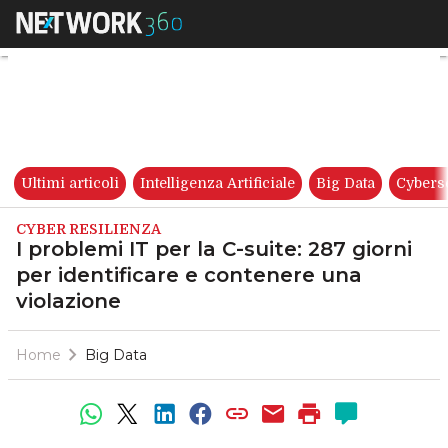
I problemi IT per la C-suite: 
Ultimi articoli
Intelligenza Artificiale
Big Data
Cybers
CYBER RESILIENZA
I problemi IT per la C-suite: 287 giorni
per identificare e contenere una
violazione
Home
Big Data