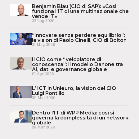
Benjamin Blau (CIO di SAP): «Così
funziona l’IT di una multinazionale che
vende IT»
22 Lug 2026
“Innovare senza perdere equilibrio”:
la vision di Paolo Cinelli, CIO di Bolton
21 Mag 2026
Il CIO come “veicolatore di
conoscenza”: il modello Danone tra
AI, dati e governance globale
01 Apr 2026
L’ ICT in Unieuro, la vision del CIO
Luigi Pontillo
30 Mar 2026
Dentro l’IT di WPP Media: così si
governa la complessità di un network
globale
23 Mar 2026