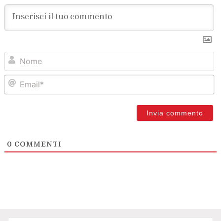
N
Em
0
COMMENTI