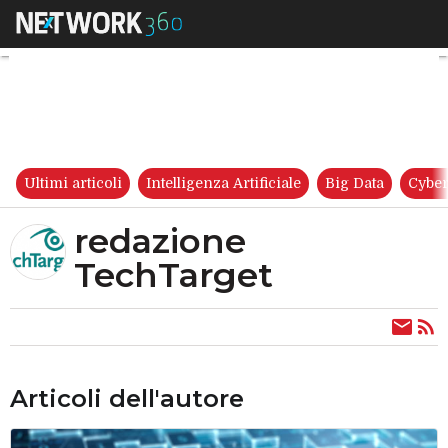
redazione TechTarget
Ultimi articoli
Intelligenza Artificiale
Big Data
Cyber
redazione
TechTarget
Articoli dell'autore