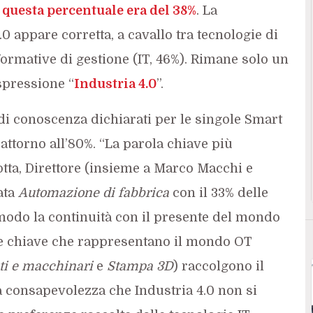
 questa percentuale era del 38%
. La
 appare corretta, a cavallo tra tecnologie di
ormative di gestione (IT, 46%). Rimane solo un
spressione “
Industria 4.0
”.
 di conoscenza dichiarati per le singole Smart
attorno all’80%. “La parola chiave più
otta, Direttore (insieme a Marco Macchi e
ata
Automazione di fabbrica
con il 33% delle
modo la continuità con il presente del mondo
le chiave che rappresentano il mondo OT
ti
e macchinari
e
Stampa 3D
) raccolgono il
a consapevolezza che Industria 4.0 non si