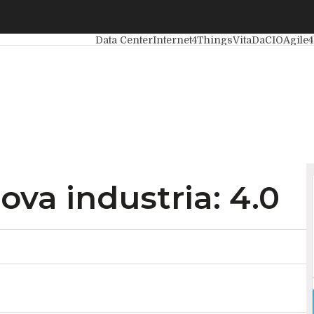
a industria: 4.0
Ultimi articoli
Intelligenza Artificiale
Big Data
Data Center
Internet4Things
VitaDaCIO
Agile4
ova industria: 4.0