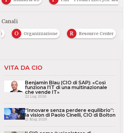
Canali
O
R
ni
Organizzazione
Resource Center
VITA DA CIO
Benjamin Blau (CIO di SAP): «Così
funziona l’IT di una multinazionale
che vende IT»
22 Lug 2026
“Innovare senza perdere equilibrio”:
la vision di Paolo Cinelli, CIO di Bolton
21 Mag 2026