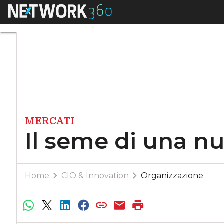
Menu
Il seme di una nuov
MERCATI
Il seme di una nu
Home
CIO & Innovation
Organizzazione