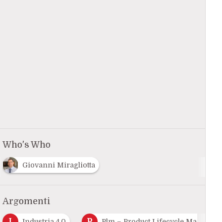
Who's Who
Giovanni Miragliotta
Argomenti
I
P
Industria 4.0
Plm – Product Lifecycle Managem