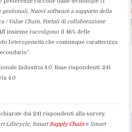
le preferenze raccolte dalle tecnologie IT
 gestionali
,
Nuovi software a supporto della
ca / Value Chain
,
Portali di collaborazione
M
) insieme raccolgono il 46% delle
do l’eterogeneità che comunque caratterizza
secondario”.
ionale Industria 4.0. Base rispondenti: 241
ia 4.0
chiarate dai 241 rispondenti alla survey,
t Lifecycle
,
Smart
Supply Chain
e
Smart