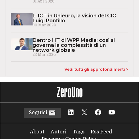
01 Apr 2026
L’ ICT in Unieuro, la vision del CIO
Luigi Pontillo
30 Mar 2026
Dentro l’IT di WPP Media: così si
governa la complessità di un
network globale
23 Mar 2026
Vedi tutti gli approfondimenti >
Seguici
About
Autori
Tags
Rss Feed