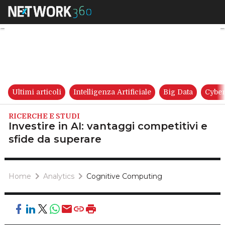
Investire in AI: vantaggi comp
Ultimi articoli
Intelligenza Artificiale
Big Data
Cyber
RICERCHE E STUDI
Investire in AI: vantaggi competitivi e
sfide da superare
Home
Analytics
Cognitive Computing