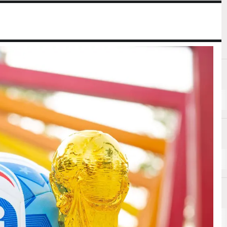
C
C
Case History
cloud computing