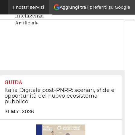
Aggiungi tra i preferiti su Google
ortiva
I nostri servizi
Ultimi articoli
Intelligenza
Artificiale
Big Data
Cybersecurity
Data Center
Internet4Things
VitaDaCIO
Agile4Executive
GUIDA
Italia Digitale post-PNRR: scenari, sfide e
opportunità del nuovo ecosistema
pubblico
31 Mar 2026