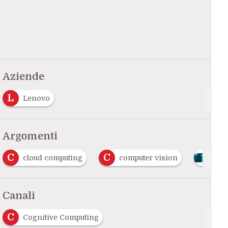
Aziende
L
Lenovo
Argomenti
C
M
computer vision
Intelligenza Artificiale
Canali
C
Cognitive Computing