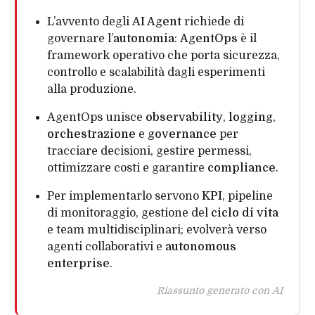
L’avvento degli
AI Agent
richiede di
governare l’
autonomia
:
AgentOps
è il
framework operativo che porta sicurezza,
controllo e scalabilità dagli esperimenti
alla produzione.
AgentOps unisce
observability
,
logging
,
orchestrazione
e
governance
per
tracciare decisioni, gestire permessi,
ottimizzare costi e garantire
compliance
.
Per implementarlo servono
KPI
, pipeline
di monitoraggio, gestione del
ciclo di vita
e team multidisciplinari; evolverà verso
agenti collaborativi e
autonomous
enterprise
.
Riassunto generato con AI