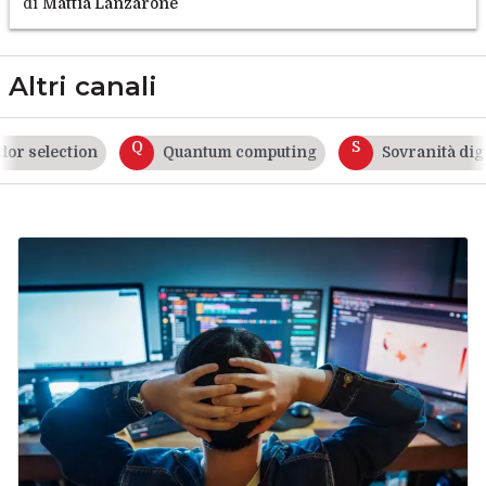
di
Mattia Lanzarone
Altri canali
Q
S
 selection
Quantum computing
Sovranità digita