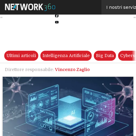
Linkedin
I nostri serviz
Twitter
Facebook
Youtube-
play
Ultimi articoli
Intelligenza Artificiale
Big Data
Cybers
Direttore responsabile:
Vincenzo Zaglio