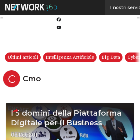
Linkedin
I nostri servi
Twitter
Facebook
Youtube-
play
Ultimi articoli
Intelligenza Artificiale
Big Data
Cyber
C
Cmo
I 5 domini della Piattaforma
Digitale per il Business
03 Feb 2017