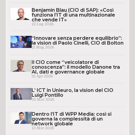
Benjamin Blau (CIO di SAP): «Così
funziona l’IT di una multinazionale
che vende IT»
22 Lug 2026
“Innovare senza perdere equilibrio”:
la vision di Paolo Cinelli, CIO di Bolton
21 Mag 2026
Il CIO come “veicolatore di
conoscenza”: il modello Danone tra
AI, dati e governance globale
01 Apr 2026
L’ ICT in Unieuro, la vision del CIO
Luigi Pontillo
30 Mar 2026
Dentro l’IT di WPP Media: così si
governa la complessità di un
network globale
23 Mar 2026