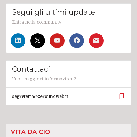
Segui gli ultimi update
Entra nella community
Contattaci
Vuoi maggiori informazioni?
content_copy
segreteria@zerounoweb.it
VITA DA CIO