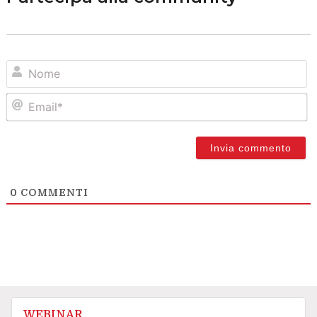
N
Em
0
COMMENTI
WEBINAR