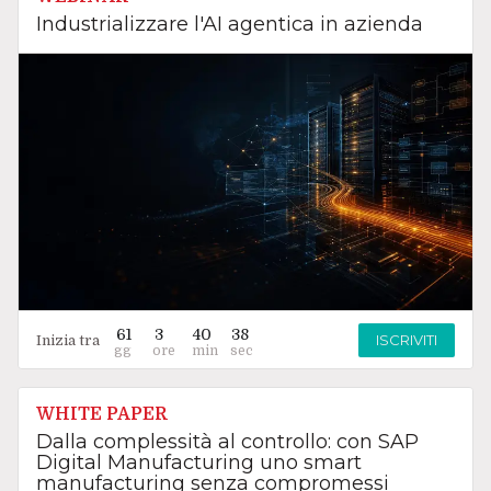
Industrializzare l'AI agentica in azienda
61
3
40
37
ISCRIVITI
Inizia tra
WHITE PAPER
Dalla complessità al controllo: con SAP
Digital Manufacturing uno smart
manufacturing senza compromessi