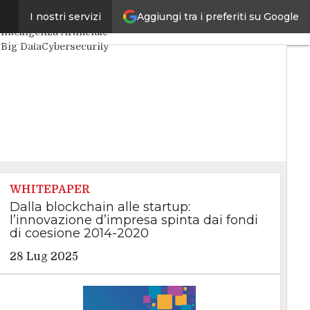
Aggiungi tra i preferiti su Google
a
I nostri servizi
Ultimi articoli
Intelligenza Artificiale
Big Data
Cybersecurity
Data Center
Internet4Things
VitaDaCIO
Agile4Executive
WHITEPAPER
Dalla blockchain alle startup:
l’innovazione d’impresa spinta dai fondi
di coesione 2014-2020
28 Lug 2025