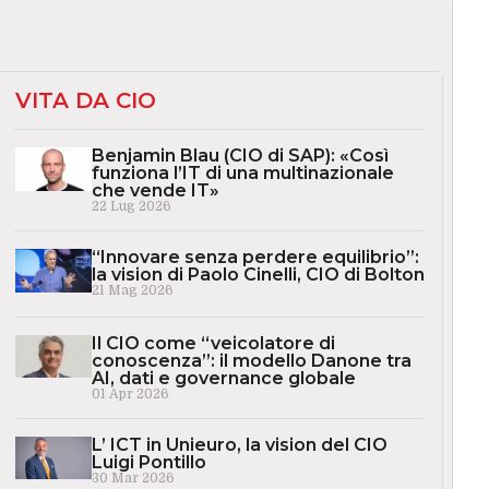
VITA DA CIO
Benjamin Blau (CIO di SAP): «Così
funziona l’IT di una multinazionale
che vende IT»
22 Lug 2026
“Innovare senza perdere equilibrio”:
la vision di Paolo Cinelli, CIO di Bolton
21 Mag 2026
Il CIO come “veicolatore di
conoscenza”: il modello Danone tra
AI, dati e governance globale
01 Apr 2026
L’ ICT in Unieuro, la vision del CIO
Luigi Pontillo
30 Mar 2026