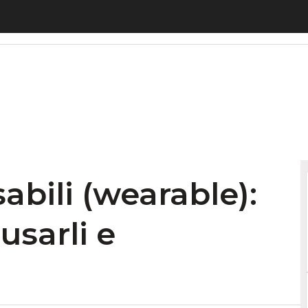
bili (wearable): cosa sono, come usarli e tecnologi
abili (wearable):
usarli e