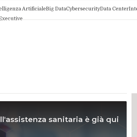
elligenza Artificiale
Big Data
Cybersecurity
Data Center
Int
Executive
ll'assistenza sanitaria è già qui