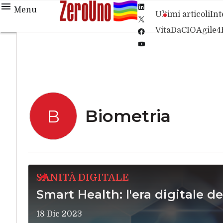
Linkedin
Menu
Ultimi articoli
Int
Twitter
VitaDaCIO
Agile4
Facebook
Youtube-
play
Biometria
B
SANITÀ DIGITALE
Smart Health: l'era digitale de
18 Dic 2023