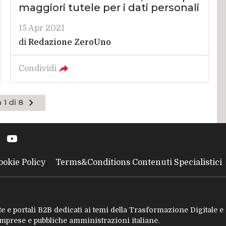
maggiori tutele per i dati personali
15 Apr 2021
di
Redazione ZeroUno
Condividi
Pagina
 1 di 8
successiva
ookie Policy
Terms&Conditions Contenuti Specialistici
tate e portali B2B dedicati ai temi della Trasformazione Digitale 
 imprese e pubbliche amministrazioni italiane.