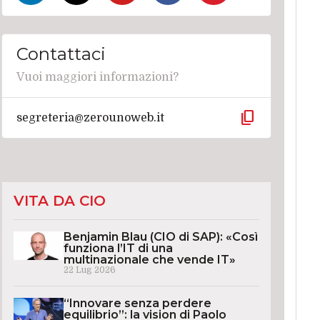
Contattaci
Vuoi maggiori informazioni?
content_copy
segreteria@zerounoweb.it
VITA DA CIO
Benjamin Blau (CIO di SAP): «Così
funziona l’IT di una
multinazionale che vende IT»
22 Lug 2026
“Innovare senza perdere
equilibrio”: la vision di Paolo