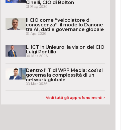
Cinelli, CIO di Bolton
21 Mag 2026
Il CIO come “veicolatore di
conoscenza”: il modello Danone
tra AI, dati e governance globale
01 Apr 2026
L’ ICT in Unieuro, la vision del CIO
Luigi Pontillo
30 Mar 2026
Dentro l’IT di WPP Media: così si
governa la complessità di un
network globale
23 Mar 2026
Vedi tutti gli approfondimenti >