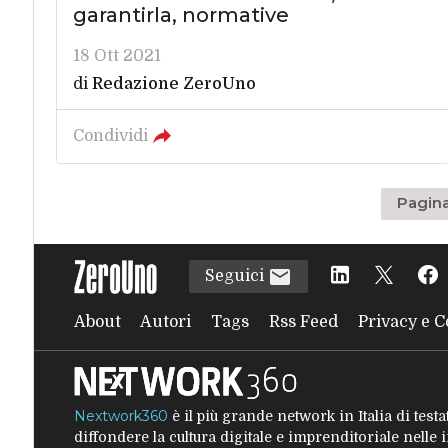
garantirla, normative
18 Ott 2021
di
Redazione ZeroUno
Condividi
Pagina
Seguici
About
Autori
Tags
Rss Feed
Privacy e C
Nextwork360
è il più grande network in Italia di tes
diffondere la cultura digitale e imprenditoriale nelle