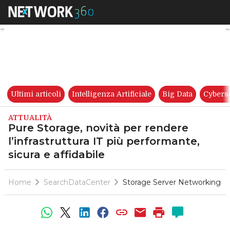
Pure Storage, novità per render
Ultimi articoli
Intelligenza Artificiale
Big Data
Cybers
ATTUALITÀ
Pure Storage, novità per rendere
l’infrastruttura IT più performante,
sicura e affidabile
Home
SearchDataCenter
Storage Server Networking