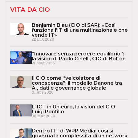
VITA DA CIO
Benjamin Blau (CIO di SAP): «Così
funziona l’IT di una multinazionale che
vende IT»
22 Lug 2026
“Innovare senza perdere equilibrio”:
la vision di Paolo Cinelli, CIO di Bolton
21 Mag 2026
Il CIO come “veicolatore di
conoscenza”: il modello Danone tra
AI, dati e governance globale
01 Apr 2026
L’ ICT in Unieuro, la vision del CIO
Luigi Pontillo
30 Mar 2026
Dentro l’IT di WPP Media: così si
governa la complessità di un network