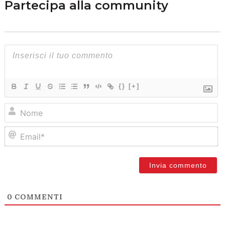
Partecipa alla community
{}
[+]
N
Em
0
COMMENTI