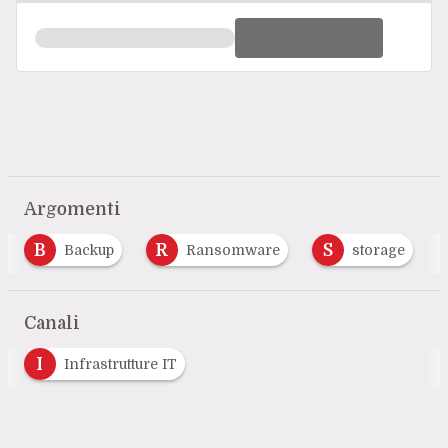
Argomenti
B
R
S
Backup
Ransomware
storage
Canali
I
Infrastrutture IT