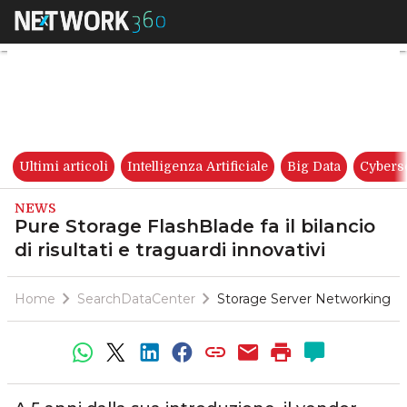
Pure Storage FlashBlade fa il b
Ultimi articoli
Intelligenza Artificiale
Big Data
Cybers
NEWS
Pure Storage FlashBlade fa il bilancio
di risultati e traguardi innovativi
Home
SearchDataCenter
Storage Server Networking