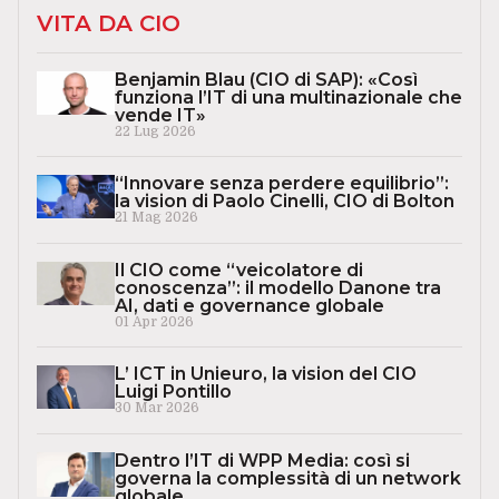
VITA DA CIO
Benjamin Blau (CIO di SAP): «Così
funziona l’IT di una multinazionale che
vende IT»
22 Lug 2026
“Innovare senza perdere equilibrio”:
la vision di Paolo Cinelli, CIO di Bolton
21 Mag 2026
Il CIO come “veicolatore di
conoscenza”: il modello Danone tra
AI, dati e governance globale
01 Apr 2026
L’ ICT in Unieuro, la vision del CIO
Luigi Pontillo
30 Mar 2026
Dentro l’IT di WPP Media: così si
governa la complessità di un network
globale