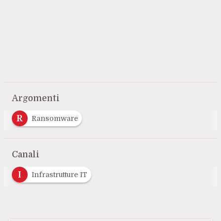
Argomenti
R
Ransomware
Canali
I
Infrastrutture IT