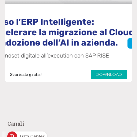
DOWNLOAD
Scaricalo gratis!
Canali
D
Data Center