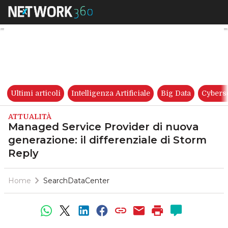
Managed Service Provider di n
Ultimi articoli
Intelligenza Artificiale
Big Data
Cybers
ATTUALITÀ
Managed Service Provider di nuova
generazione: il differenziale di Storm
Reply
Home
SearchDataCenter