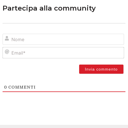
Partecipa alla community
N
Em
0
COMMENTI