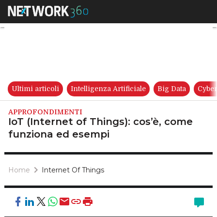
IoT (Internet of Things): cos
Ultimi articoli
Intelligenza Artificiale
Big Data
Cyber
APPROFONDIMENTI
IoT (Internet of Things): cos’è, come
funziona ed esempi
Home
Internet Of Things