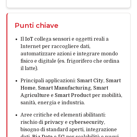
Punti chiave
Il
IoT
collega sensori e oggetti reali a
Internet per raccogliere dati,
automatizzare azioni e integrare mondo
fisico e digitale (es. frigorifero che ordina
il latte).
Principali applicazioni:
Smart City
,
Smart
Home
,
Smart Manufacturing
,
Smart
Agriculture
e
Smart Product
per mobilità,
sanità, energia e industria.
Aree critiche ed elementi abilitanti:
rischio di
privacy
e
cybersecurity
,
bisogno di standard aperti, integrazione
dati,
Big Data
e
5G
per scalabilità e nuovi