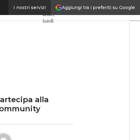
Aggiungi tra i preferiti su Google
 alla governance
I nostri servizi
Ultimi
articoli
Intelligenza
Artificiale
Big
Data
Cybersecurity
Data
Center
Internet4Things
VitaDaCIO
Agile4Executive
artecipa alla
ommunity