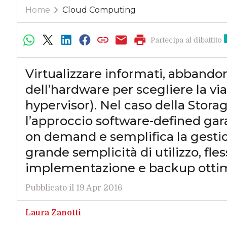
Home
Cloud Computing
Partecipa al dibattito
Virtualizzare informati, abbando
dell’hardware per scegliere la via
hypervisor). Nel caso della Stor
l’approccio software-defined gara
on demand e semplifica la gesti
grande semplicità di utilizzo, fless
implementazione e backup ottim
Pubblicato il 19 Apr 2016
Laura Zanotti