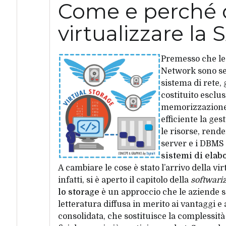
Come e perché 
virtualizzare la
Premesso che le 
Network sono sem
sistema di rete,
costituito esclu
memorizzazione 
efficiente la ges
le risorse, rende
server e i DBMS s
sistemi di elab
A cambiare le cose è stato l’arrivo della
vir
infatti, si è aperto il capitolo della
softwariz
lo storage
è un approccio che le aziende s
letteratura diffusa in merito ai vantaggi e a
consolidata, che sostituisce la complessit