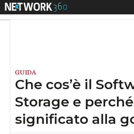
Menu
Che cos’è il Softwa
GUIDA
Che cos’è il Soft
Storage e perché
significato alla 