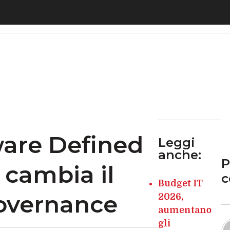
re Defined Storage e perché cambia il significato
ware Defined
Leggi
anche:
P
 cambia il
c
Budget IT
governance
2026,
aumentano
gli