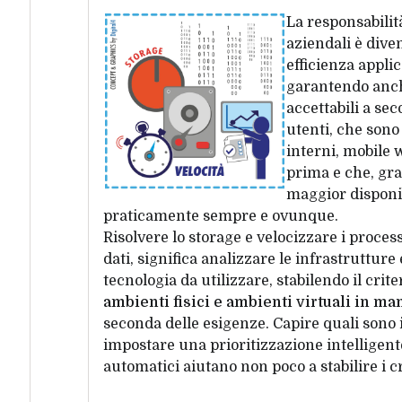
La responsabilit
aziendali è dive
efficienza appli
garantendo anch
accettabili a sec
utenti, che son
interni, mobile w
prima e che, gra
maggior disponib
praticamente sempre e ovunque.
Risolvere lo storage e velocizzare i proces
dati, significa analizzare le infrastrutture e
tecnologia da utilizzare, stabilendo il crite
ambienti fisici e ambienti virtuali in 
seconda delle esigenze. Capire quali sono i
impostare una prioritizzazione intelligent
automatici aiutano non poco a stabilire i cr