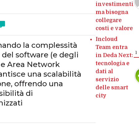
investimenti
ma bisogna
collegare
costi e valore
Incloud
nando la complessità
Team entra
1
 del software (e degli
in Deda Next:
age Area Network
tecnologia e
dati al
ntisce una scalabilità
servizio
one, offrendo una
delle smart
ibilità di
city
izzati