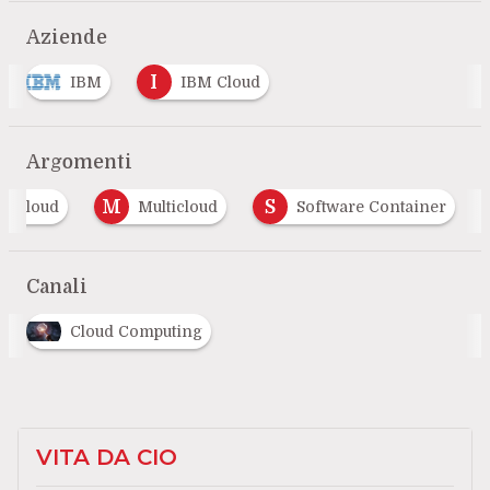
Aziende
I
IBM
IBM Cloud
Argomenti
M
S
id Cloud
Multicloud
Software Container
Canali
Cloud Computing
VITA DA CIO