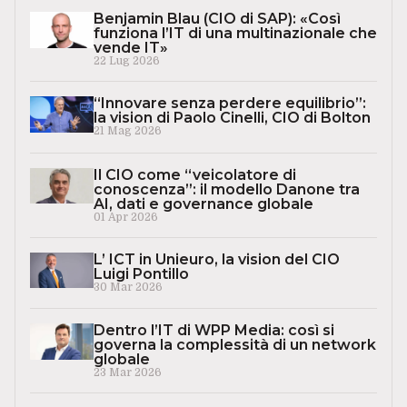
Benjamin Blau (CIO di SAP): «Così
funziona l’IT di una multinazionale che
vende IT»
22 Lug 2026
“Innovare senza perdere equilibrio”:
la vision di Paolo Cinelli, CIO di Bolton
21 Mag 2026
Il CIO come “veicolatore di
conoscenza”: il modello Danone tra
AI, dati e governance globale
01 Apr 2026
L’ ICT in Unieuro, la vision del CIO
Luigi Pontillo
30 Mar 2026
Dentro l’IT di WPP Media: così si
governa la complessità di un network
globale
23 Mar 2026