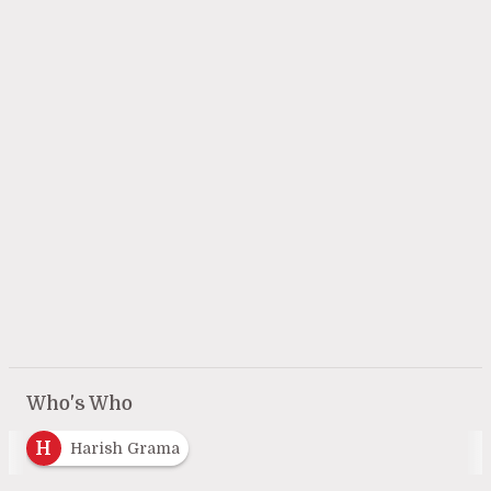
Who's Who
H
Harish Grama