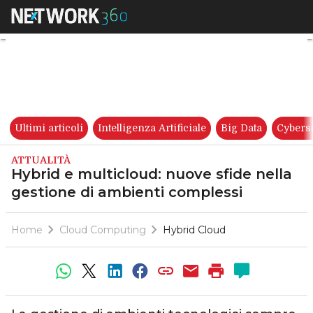
Hybrid e multicloud: nuove sf
Ultimi articoli
Intelligenza Artificiale
Big Data
Cybers
ATTUALITÀ
Hybrid e multicloud: nuove sfide nella
gestione di ambienti complessi
Home
Cloud Computing
Hybrid Cloud