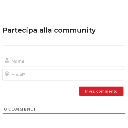
Partecipa alla community
N
Em
0
COMMENTI