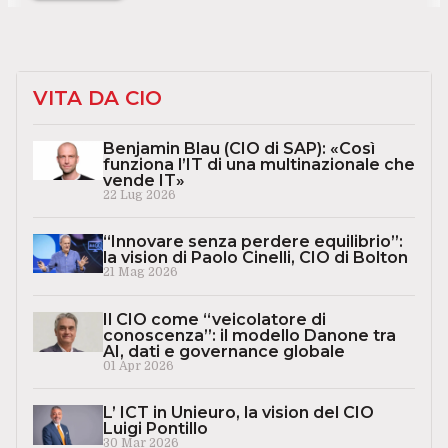
VITA DA CIO
Benjamin Blau (CIO di SAP): «Così
funziona l’IT di una multinazionale che
vende IT»
22 Lug 2026
“Innovare senza perdere equilibrio”:
la vision di Paolo Cinelli, CIO di Bolton
21 Mag 2026
Il CIO come “veicolatore di
conoscenza”: il modello Danone tra
AI, dati e governance globale
01 Apr 2026
L’ ICT in Unieuro, la vision del CIO
Luigi Pontillo
30 Mar 2026