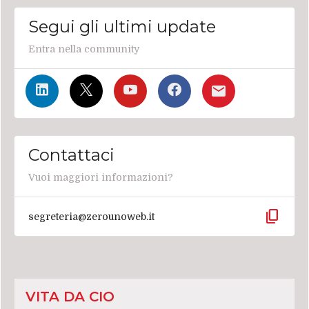
Segui gli ultimi update
Entra nella community
Contattaci
Vuoi maggiori informazioni?
content_copy
segreteria@zerounoweb.it
VITA DA CIO