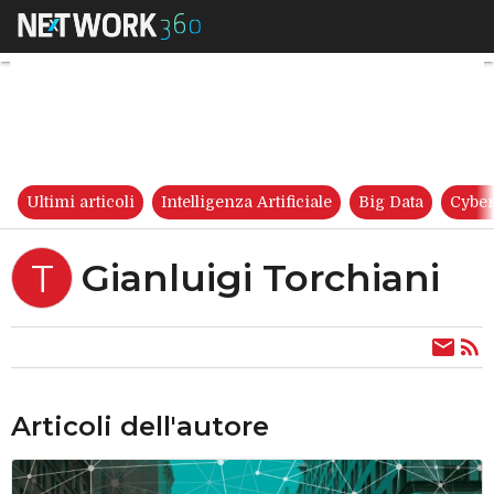
Gianluigi Torchiani
Ultimi articoli
Intelligenza Artificiale
Big Data
Cyber
Gianluigi Torchiani
T
Articoli dell'autore