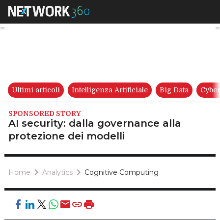
AI security: dalla governance 
Ultimi articoli
Intelligenza Artificiale
Big Data
Cyber
SPONSORED STORY
AI security: dalla governance alla
protezione dei modelli
Home
Analytics
Cognitive Computing