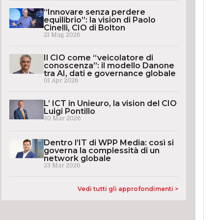
“Innovare senza perdere
equilibrio”: la vision di Paolo
Cinelli, CIO di Bolton
21 Mag 2026
Il CIO come “veicolatore di
conoscenza”: il modello Danone
tra AI, dati e governance globale
01 Apr 2026
L’ ICT in Unieuro, la vision del CIO
Luigi Pontillo
30 Mar 2026
Dentro l’IT di WPP Media: così si
governa la complessità di un
network globale
23 Mar 2026
Vedi tutti gli approfondimenti >