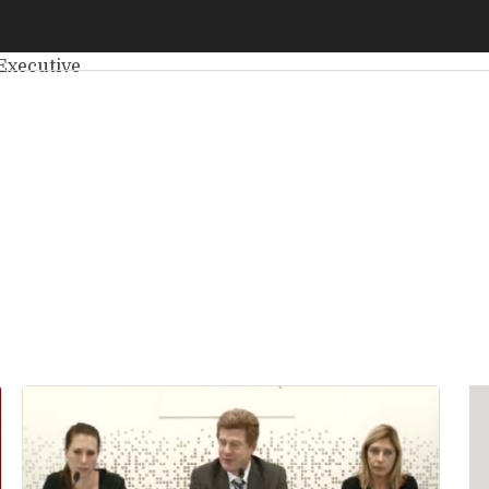
elligenza Artificiale
Big Data
Cybersecurity
Data Center
Int
Executive