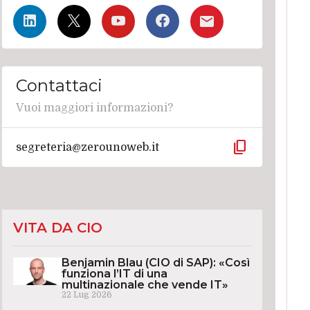
Contattaci
Vuoi maggiori informazioni?
content_copy
segreteria@zerounoweb.it
VITA DA CIO
Benjamin Blau (CIO di SAP): «Così
funziona l’IT di una
multinazionale che vende IT»
22 Lug 2026