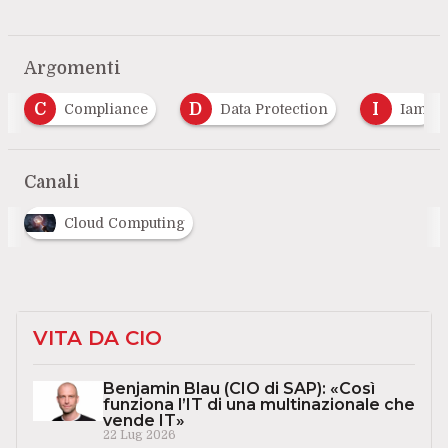
Argomenti
C
D
I
Compliance
Data Protection
Iam
Canali
Cloud Computing
VITA DA CIO
Benjamin Blau (CIO di SAP): «Così
funziona l’IT di una multinazionale che
vende IT»
22 Lug 2026