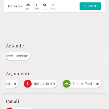
28
14
51
29
ISCRIVITI
Inizia tra
Aziende
Exekon
Argomenti
I
formation
Industria 4.0
Settore Fashion
Canali