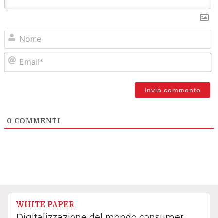
N
Em
0
COMMENTI
WHITE PAPER
Digitalizzazione del mondo consumer