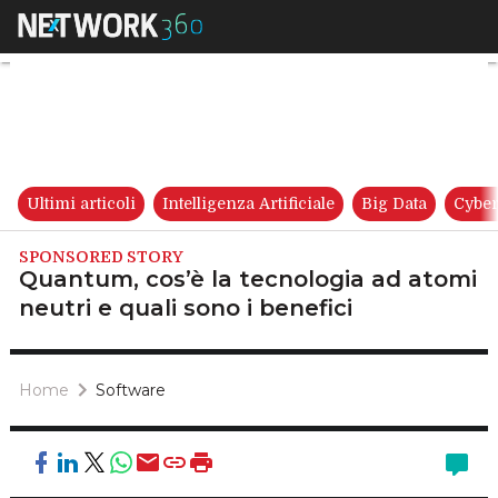
Quantum, cos’è la tecnologia 
Ultimi articoli
Intelligenza Artificiale
Big Data
Cyber
SPONSORED STORY
Quantum, cos’è la tecnologia ad atomi
neutri e quali sono i benefici
Home
Software