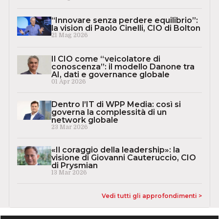
“Innovare senza perdere equilibrio”:
la vision di Paolo Cinelli, CIO di Bolton
21 Mag 2026
Il CIO come “veicolatore di
conoscenza”: il modello Danone tra
AI, dati e governance globale
01 Apr 2026
Dentro l’IT di WPP Media: così si
governa la complessità di un
network globale
23 Mar 2026
«Il coraggio della leadership»: la
visione di Giovanni Cauteruccio, CIO
di Prysmian
13 Mar 2026
Vedi tutti gli approfondimenti >