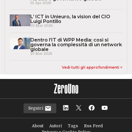
01 Apr 2026
L’ ICT in Unieuro, la vision del CIO
Luigi Pontillo
30 Mar 2026
Dentro l’IT di WPP Media: così si
governa la complessità di un network
globale
23 Mar 2026
Vedi tutti gli approfondimenti >
Seguici
About
Autori
Tags
Rss Feed
Privacy e Cookie Policy