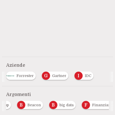
Aziende
G
I
Forrester
Gartner
IDC
Argomenti
B
B
F
Beacon
big data
Finanziamenti