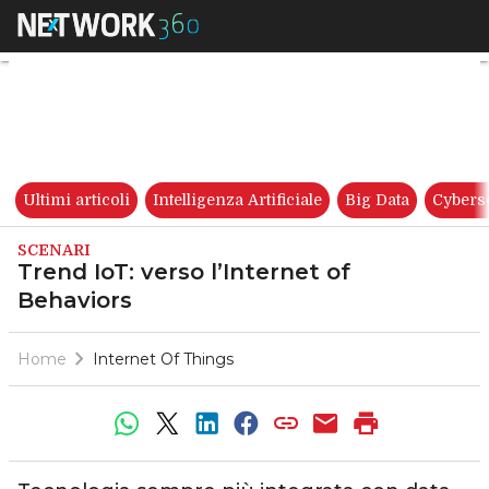
Trend IoT: verso l’Internet of 
Ultimi articoli
Intelligenza Artificiale
Big Data
Cybers
SCENARI
Trend IoT: verso l’Internet of
Behaviors
Home
Internet Of Things