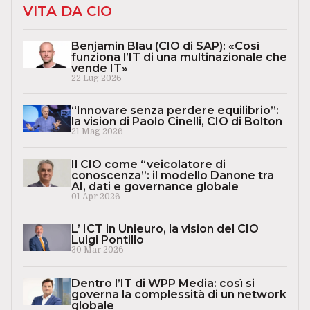
VITA DA CIO
Benjamin Blau (CIO di SAP): «Così
funziona l’IT di una multinazionale che
vende IT»
22 Lug 2026
“Innovare senza perdere equilibrio”:
la vision di Paolo Cinelli, CIO di Bolton
21 Mag 2026
Il CIO come “veicolatore di
conoscenza”: il modello Danone tra
AI, dati e governance globale
01 Apr 2026
L’ ICT in Unieuro, la vision del CIO
Luigi Pontillo
30 Mar 2026
Dentro l’IT di WPP Media: così si
governa la complessità di un network
globale