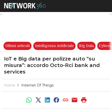
IoT e Big data per polizze au
Ultimi articoli
Intelligenza Artificiale
Big Data
Cybers
IoT e Big data per polizze auto “su
misura”: accordo Octo-Rci bank and
services
Home
Internet Of Things