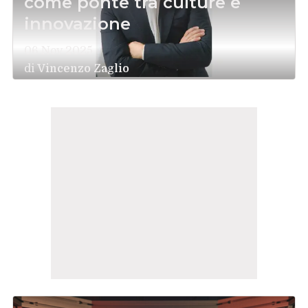
come ponte tra culture e
innovazione
06 Nov 2025
di
Vincenzo Zaglio