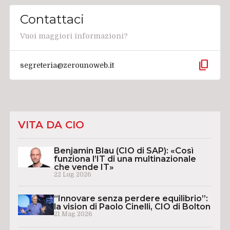
Contattaci
Vuoi maggiori informazioni?
content_copy
segreteria@zerounoweb.it
VITA DA CIO
Benjamin Blau (CIO di SAP): «Così
funziona l’IT di una multinazionale
che vende IT»
22 Lug 2026
“Innovare senza perdere equilibrio”:
la vision di Paolo Cinelli, CIO di Bolton
21 Mag 2026