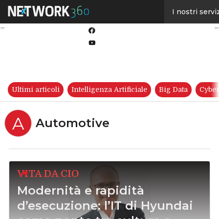
Linkedin
I nostri servi
Twitter
Facebook
Youtube-
play
Ultimi articoli
Intelligenza Artificiale
Big Data
Cyber
A
Automotive
VITA DA CIO
Modernità e rapidità
d’esecuzione: l’IT di Hyundai