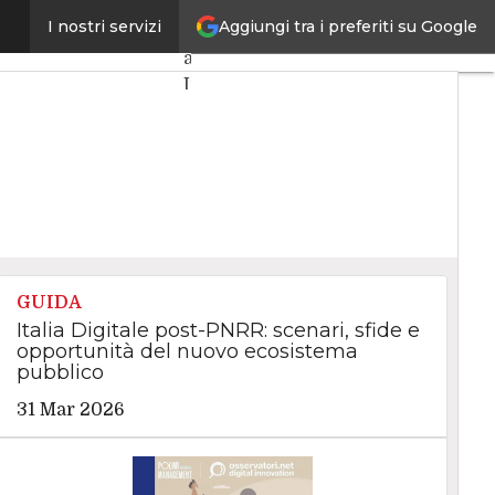
Aggiungi tra i preferiti su Google
lture e innovazione
I nostri servizi
Ultimi
articoli
Intelligenza
Artificiale
Big
Data
Cybersecurity
Data
Center
Internet4Things
VitaDaCIO
GUIDA
Agile4Executive
Italia Digitale post-PNRR: scenari, sfide e
opportunità del nuovo ecosistema
pubblico
31 Mar 2026