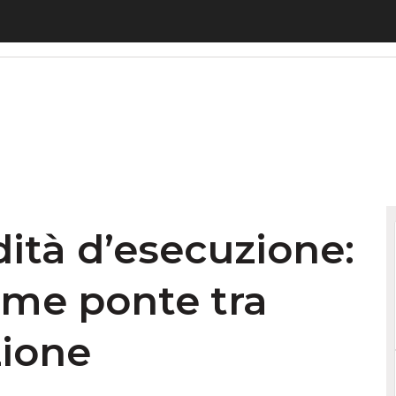
à d’esecuzione: l’IT di Hyundai come ponte tra cu
dità d’esecuzione:
ome ponte tra
zione