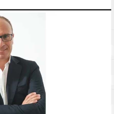
A
Automoti