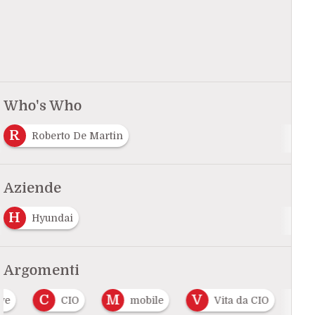
Who's Who
R
Roberto De Martin
Aziende
H
Hyundai
Argomenti
C
M
V
ve
CIO
mobile
Vita da CIO