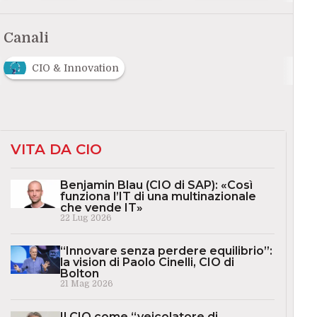
Canali
CIO & Innovation
VITA DA CIO
Benjamin Blau (CIO di SAP): «Così
funziona l’IT di una multinazionale
che vende IT»
22 Lug 2026
“Innovare senza perdere equilibrio”:
la vision di Paolo Cinelli, CIO di
Bolton
21 Mag 2026
Il CIO come “veicolatore di