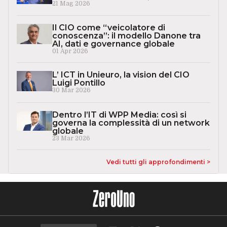
21 Mag 2026
Il CIO come “veicolatore di
conoscenza”: il modello Danone tra
AI, dati e governance globale
01 Apr 2026
L’ ICT in Unieuro, la vision del CIO
Luigi Pontillo
30 Mar 2026
Dentro l’IT di WPP Media: così si
governa la complessità di un network
globale
23 Mar 2026
Vedi tutti gli approfondimenti >