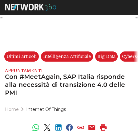
Con #MeetAgain, SAP Italia ri
Ultimi articoli
Intelligenza Artificiale
Big Data
Cybers
APPUNTAMENTI
Con #MeetAgain, SAP Italia risponde
alla necessità di transizione 4.0 delle
PMI
Home
Internet Of Things