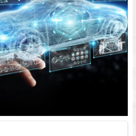
A
Autotalks
5G