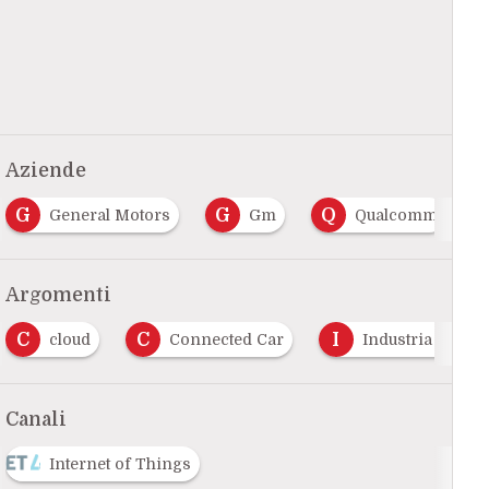
Aziende
G
G
Q
General Motors
Gm
Qualcomm
Argomenti
C
C
I
cloud
Connected Car
Industria 4.0
Canali
Internet of Things