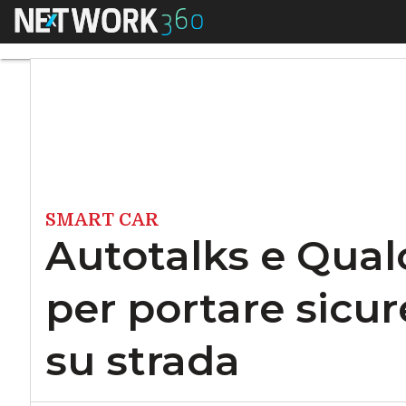
Menu
Autotalks e Qualco
SMART CAR
Autotalks e Qua
per portare sicur
su strada