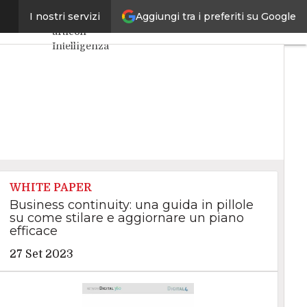
Aggiungi tra i preferiti su Google
su strada
I nostri servizi
Ultimi
articoli
Intelligenza
Artificiale
Big Data
Cybersecurity
Data Center
Internet4Things
VitaDaCIO
Agile4Executive
WHITE PAPER
Business continuity: una guida in pillole
su come stilare e aggiornare un piano
efficace
27 Set 2023