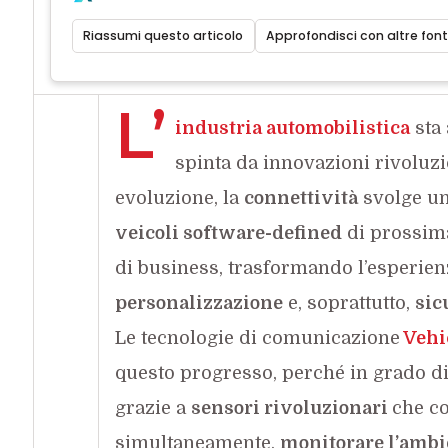
Riassumi questo articolo
Approfondisci con altre font
L’
industria automobilistica
sta 
spinta da innovazioni rivoluzio
evoluzione, la
connettività
svolge un 
veicoli software-defined
di prossima
di business, trasformando l’esperie
personalizzazione
e, soprattutto,
sic
Le tecnologie di comunicazione
Vehi
questo progresso, perché in grado di
grazie a
sensori rivoluzionari
che c
simultaneamente,
monitorare l’ambi