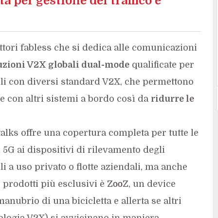
à per gestione del traffico e
tori fabless che si dedica alle comunicazioni
uzioni V2X globali dual-mode
qualificate per
bili con diversi standard V2X, che permettono
 e con altri sistemi a bordo così da
ridurre le
alks offre una copertura completa per tutte le
 5G ai dispositivi di rilevamento degli
ili a uso privato o flotte aziendali, ma anche
 prodotti più esclusivi è
ZooZ
, un device
anubrio di una bicicletta e allerta se altri
cnologia V2X) si avvicinano in maniera