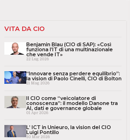
VITA DA CIO
Benjamin Blau (CIO di SAP): «Così
funziona l’IT di una multinazionale
che vende IT»
22 Lug 2026
“Innovare senza perdere equilibrio”:
la vision di Paolo Cinelli, CIO di Bolton
21 Mag 2026
Il CIO come “veicolatore di
conoscenza”: il modello Danone tra
AI, dati e governance globale
01 Apr 2026
L’ ICT in Unieuro, la vision del CIO
Luigi Pontillo
30 Mar 2026