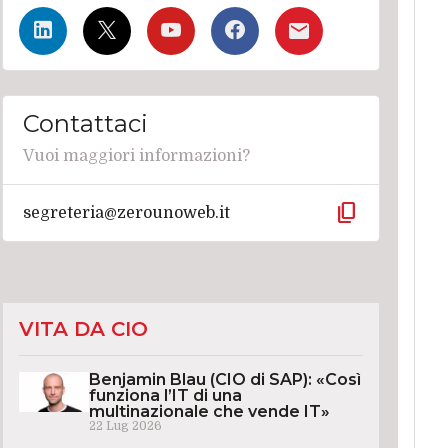
Contattaci
Vuoi maggiori informazioni?
content_copy
segreteria@zerounoweb.it
VITA DA CIO
Benjamin Blau (CIO di SAP): «Così
funziona l’IT di una
multinazionale che vende IT»
22 Lug 2026