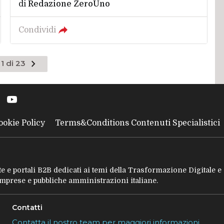
di
Redazione ZeroUno
Condividi
Pagina
1 di 23
successiva
ookie Policy
Terms&Conditions Contenuti Specialistici
tate e portali B2B dedicati ai temi della Trasformazione Digitale 
 imprese e pubbliche amministrazioni italiane.
Contatti
Contatta il nostro team per maggiori informazioni