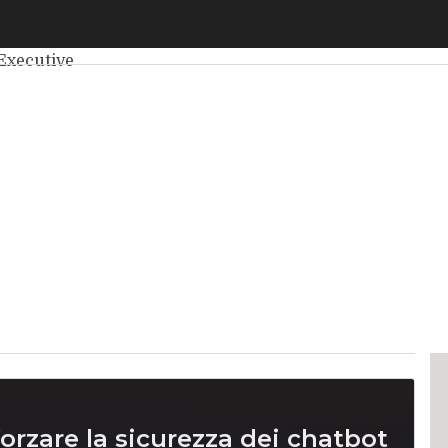
elligenza Artificiale
Big Data
Cybersecurity
Data Center
Int
Executive
forzare la sicurezza dei chatbot