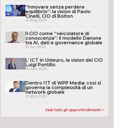
“Innovare senza perdere
equilibrio”: la vision di Paolo
Cinelli, CIO di Bolton
21 Mag 2026
Il CIO come “veicolatore di
conoscenza”: il modello Danone
tra AI, dati e governance globale
01 Apr 2026
L’ ICT in Unieuro, la vision del CIO
Luigi Pontillo
30 Mar 2026
Dentro l’IT di WPP Media: così si
governa la complessità di un
network globale
23 Mar 2026
Vedi tutti gli approfondimenti >