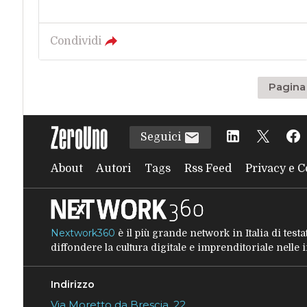
Condividi
Pagina 
Seguici
About
Autori
Tags
Rss Feed
Privacy e C
Nextwork360
è il più grande network in Italia di tes
diffondere la cultura digitale e imprenditoriale nelle
Indirizzo
Via Moretto da Brescia, 22