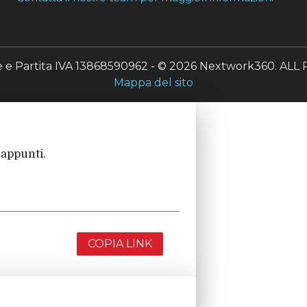
le e Partita IVA 13868590962 - © 2026 Nextwork360. A
Mappa del sito
 appunti.
COPIA LINK