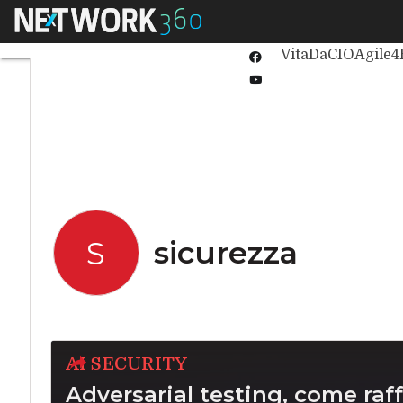
Linkedin
Menu
Ultimi articoli
Int
Twitter
VitaDaCIO
Agile4
Facebook
Youtube-
play
sicurezza
S
AI SECURITY
Adversarial testing, come raf