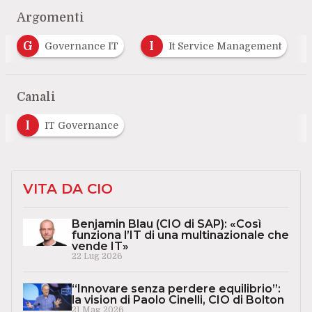
Argomenti
I
S
It Service Management
sicurezza
T
Canali
I
IT Governance
VITA DA CIO
Benjamin Blau (CIO di SAP): «Così
funziona l’IT di una multinazionale che
vende IT»
22 Lug 2026
“Innovare senza perdere equilibrio”:
la vision di Paolo Cinelli, CIO di Bolton
21 Mag 2026