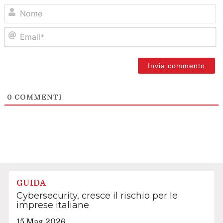
N
Em
0
COMMENTI
GUIDA
Cybersecurity, cresce il rischio per le
imprese italiane
15 Mag 2026