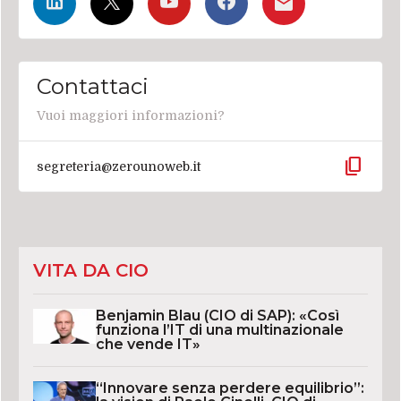
Contattaci
Vuoi maggiori informazioni?
content_copy
segreteria@zerounoweb.it
VITA DA CIO
Benjamin Blau (CIO di SAP): «Così
funziona l’IT di una multinazionale
che vende IT»
“Innovare senza perdere equilibrio”: