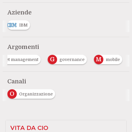
Aziende
IBM
Argomenti
G
M
asset management
governance
mobile
Canali
O
Organizzazione
VITA DA CIO