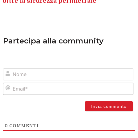
oltre la sicurezza perimetrale
Partecipa alla community
N
Em
0
COMMENTI