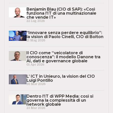
Benjamin Blau (CIO di SAP): «Così
funziona l’IT di una multinazionale
che vende IT»
22 Lug 2026
“Innovare senza perdere equilibrio”:
la vision di Paolo Cinelli, CIO di Bolton
21 Mag 2026
Il CIO come “veicolatore di
conoscenza”: il modello Danone tra
AI, dati e governance globale
01 Apr 2026
L’ ICT in Unieuro, la vision del CIO
Luigi Pontillo
30 Mar 2026
Dentro l’IT di WPP Media: così si
governa la complessità di un
network globale
23 Mar 2026