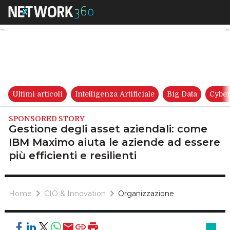
Gestione degli asset aziendali
Ultimi articoli
Intelligenza Artificiale
Big Data
Cyber
SPONSORED STORY
Gestione degli asset aziendali: come
IBM Maximo aiuta le aziende ad essere
più efficienti e resilienti
Home
CIO & Innovation
Organizzazione