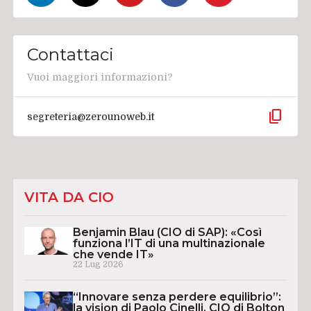
Contattaci
Vuoi maggiori informazioni?
content_copy
segreteria@zerounoweb.it
VITA DA CIO
Benjamin Blau (CIO di SAP): «Così
funziona l’IT di una multinazionale
che vende IT»
22 Lug 2026
“Innovare senza perdere equilibrio”:
la vision di Paolo Cinelli, CIO di Bolton