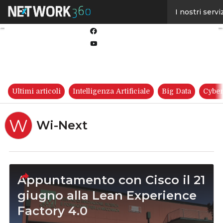
Linkedin
I nostri servi
Twitter
Facebook
Youtube-
play
Ultimi articoli
Intelligenza Artificiale
Big Data
Cyber
W
Wi-Next
Appuntamento con Cisco il 21
giugno alla Lean Experience
Factory 4.0