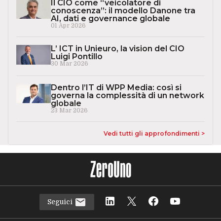
Il CIO come “veicolatore di
conoscenza”: il modello Danone tra
AI, dati e governance globale
01 Apr 2026
L’ ICT in Unieuro, la vision del CIO
Luigi Pontillo
30 Mar 2026
Dentro l’IT di WPP Media: così si
governa la complessità di un network
globale
23 Mar 2026
Vedi tutti gli approfondimenti >
Seguici