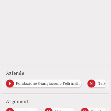
Aziende
N
S
Nero Editions
Superinternet Foundation
…
Argomenti