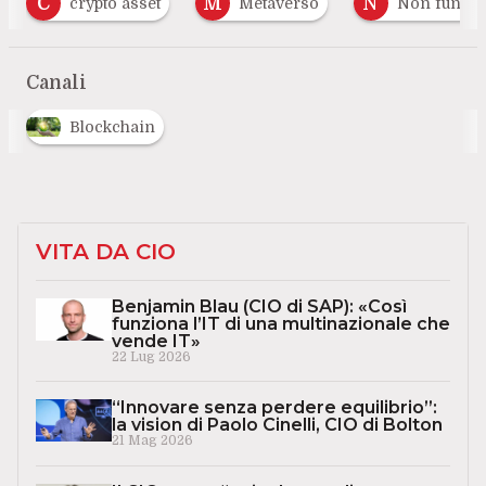
M
N
W
Metaverso
Non fungible token
web
…
Canali
Blockchain
VITA DA CIO
Benjamin Blau (CIO di SAP): «Così
funziona l’IT di una multinazionale che
vende IT»
22 Lug 2026
“Innovare senza perdere equilibrio”:
la vision di Paolo Cinelli, CIO di Bolton
21 Mag 2026