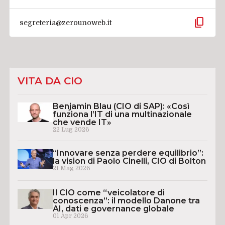
content_copy
segreteria@zerounoweb.it
VITA DA CIO
Benjamin Blau (CIO di SAP): «Così
funziona l’IT di una multinazionale
che vende IT»
22 Lug 2026
“Innovare senza perdere equilibrio”:
la vision di Paolo Cinelli, CIO di Bolton
21 Mag 2026
Il CIO come “veicolatore di
conoscenza”: il modello Danone tra
AI, dati e governance globale
01 Apr 2026