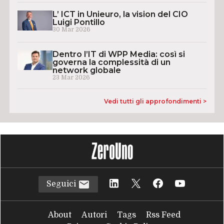
L’ ICT in Unieuro, la vision del CIO
Luigi Pontillo
30 Mar 2026
Dentro l’IT di WPP Media: così si
governa la complessità di un
network globale
23 Mar 2026
Vedi tutti gli approfondimenti >
Seguici
About
Autori
Tags
Rss Feed