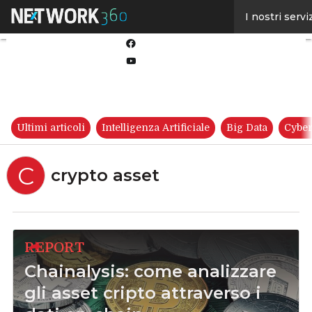
Linkedin
I nostri servi
Twitter
Facebook
Youtube-
play
Ultimi articoli
Intelligenza Artificiale
Big Data
Cyber
C
crypto asset
REPORT
Chainalysis: come analizzare
gli asset cripto attraverso i